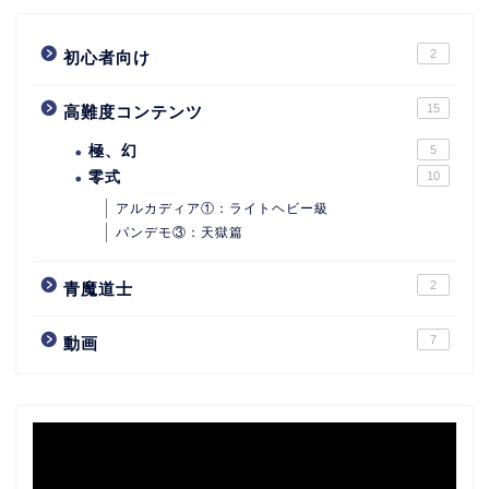
2
初心者向け
15
高難度コンテンツ
極、幻
5
零式
10
アルカディア①：ライトヘビー級
パンデモ③：天獄篇
2
青魔道士
7
動画