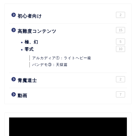
2
初心者向け
15
高難度コンテンツ
極、幻
5
零式
10
アルカディア①：ライトヘビー級
パンデモ③：天獄篇
2
青魔道士
7
動画