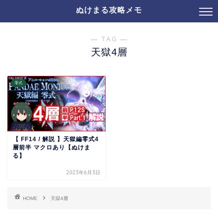
ぬけまる攻略メモ
― TAG ―
天獄4層
零式
【 FF14 / 解説 】天獄編零式4
層前半 マクロあり【ぬけま
る】
2023年6月3日
HOME
天獄4層