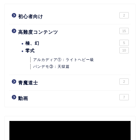
2
初心者向け
15
高難度コンテンツ
極、幻
5
零式
10
アルカディア①：ライトヘビー級
パンデモ③：天獄篇
2
青魔道士
7
動画