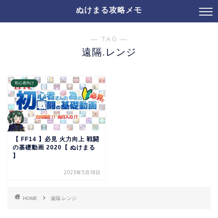
ぬけまる攻略メモ
― TAG ―
遠隔.レンジ
初心者向け
【 FF14 】必見 火力向上 戦闘
の基礎動画 2020【 ぬけまる
】
2023年5月18日
HOME
遠隔.レンジ