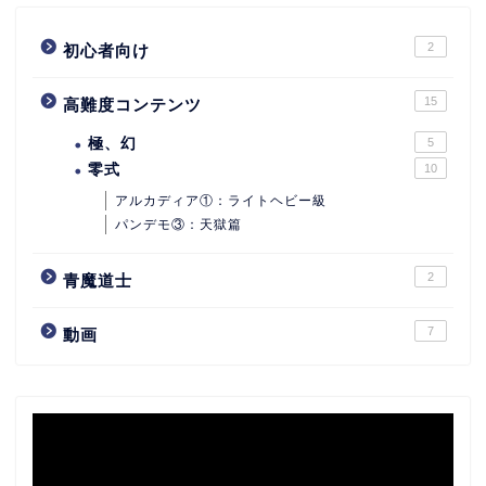
2
初心者向け
15
高難度コンテンツ
極、幻
5
零式
10
アルカディア①：ライトヘビー級
パンデモ③：天獄篇
2
青魔道士
7
動画