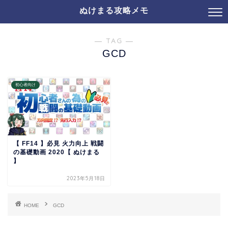
ぬけまる攻略メモ
― TAG ―
GCD
初心者向け
【 FF14 】必見 火力向上 戦闘
の基礎動画 2020【 ぬけまる
】
2023年5月18日
HOME
GCD