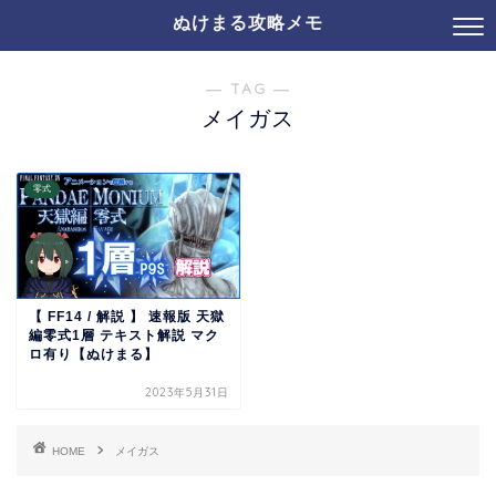
ぬけまる攻略メモ
― TAG ―
メイガス
零式
【 FF14 / 解説 】 速報版 天獄
編零式1層 テキスト解説 マク
ロ有り【ぬけまる】
2023年5月31日
HOME
メイガス