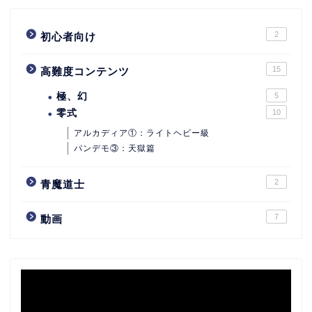
2
初心者向け
15
高難度コンテンツ
極、幻
5
零式
10
アルカディア①：ライトヘビー級
パンデモ③：天獄篇
2
青魔道士
7
動画