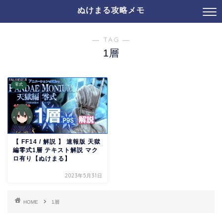
ぬけまる攻略メモ
― TAG ―
1層
零式
【 FF14 / 解説 】 速報版 天獄
編零式1層 テキスト解説 マク
ロ有り【ぬけまる】
2023年5月31日
HOME
1層