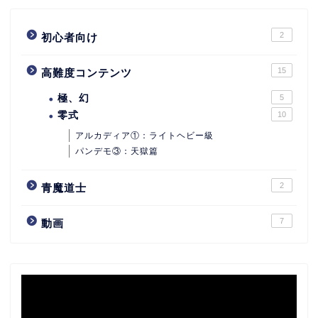
2
初心者向け
15
高難度コンテンツ
極、幻
5
零式
10
アルカディア①：ライトヘビー級
パンデモ③：天獄篇
2
青魔道士
7
動画