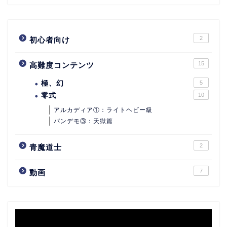
2
初心者向け
15
高難度コンテンツ
極、幻
5
零式
10
アルカディア①：ライトヘビー級
パンデモ③：天獄篇
2
青魔道士
7
動画