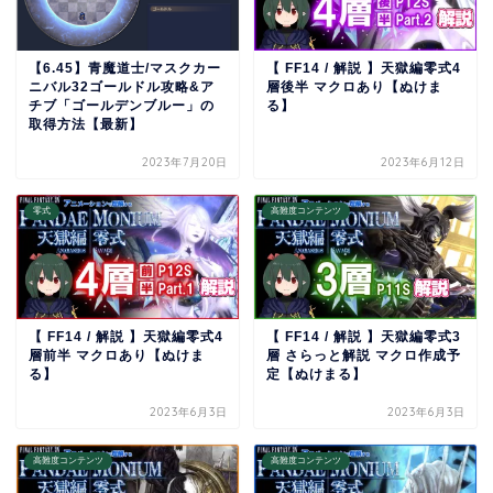
【6.45】青魔道士/マスクカー
【 FF14 / 解説 】天獄編零式4
ニバル32ゴールドル攻略&ア
層後半 マクロあり【ぬけま
チブ「ゴールデンブルー」の
る】
取得方法【最新】
2023年7月20日
2023年6月12日
零式
高難度コンテンツ
【 FF14 / 解説 】天獄編零式4
【 FF14 / 解説 】天獄編零式3
層前半 マクロあり【ぬけま
層 さらっと解説 マクロ作成予
る】
定【ぬけまる】
2023年6月3日
2023年6月3日
高難度コンテンツ
高難度コンテンツ