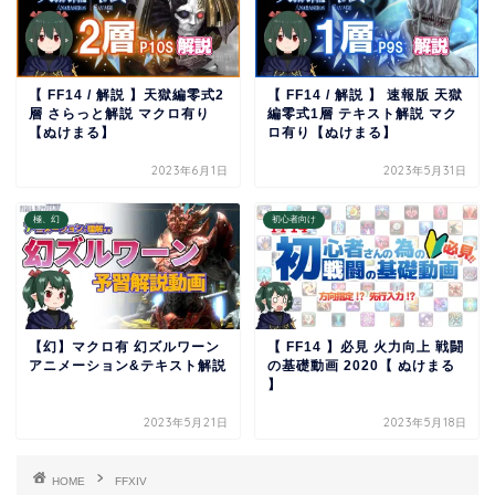
【 FF14 / 解説 】天獄編零式2
【 FF14 / 解説 】 速報版 天獄
層 さらっと解説 マクロ有り
編零式1層 テキスト解説 マク
【ぬけまる】
ロ有り【ぬけまる】
2023年6月1日
2023年5月31日
極、幻
初心者向け
【幻】マクロ有 幻ズルワーン
【 FF14 】必見 火力向上 戦闘
アニメーション&テキスト解説
の基礎動画 2020【 ぬけまる
】
2023年5月21日
2023年5月18日
HOME
FFXIV