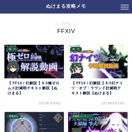
ぬけまる攻略メモ
― TAG ―
FFXIV
極、幻
極、幻
【 FF14 / 幻解説 】6.5極ゼロ
【 FF14 / 幻解説 】6.5幻ナイ
ムス討滅戦テキスト解説【ぬ
ツ・オブ・ラウンド討滅戦テ
けまる】
キスト解説【ぬけまる】
2023年10月4日
2023年9月29日
青魔道士
高難度コンテンツ